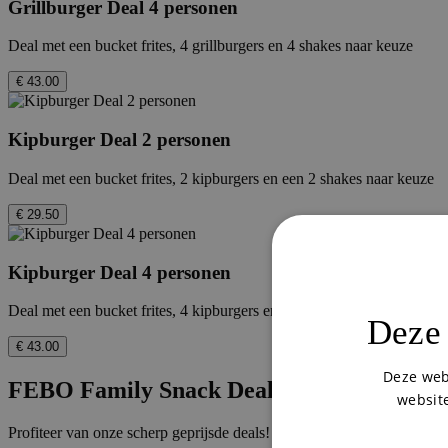
Grillburger Deal 4 personen
Deal met een bucket frites, 4 grillburgers en 4 shakes naar keuze
€ 43.00
Kipburger Deal 2 personen
Deal met een bucket frites, 2 kipburgers en een 2 shakes naar keuze
€ 29.50
Kipburger Deal 4 personen
Deal met een bucket frites, 4 kipburgers en 4 shakes naar keuze
Deze 
€ 43.00
Deze web
FEBO Family Snack Deals 🍟
website
Profiteer van onze scherp geprijsde deals!