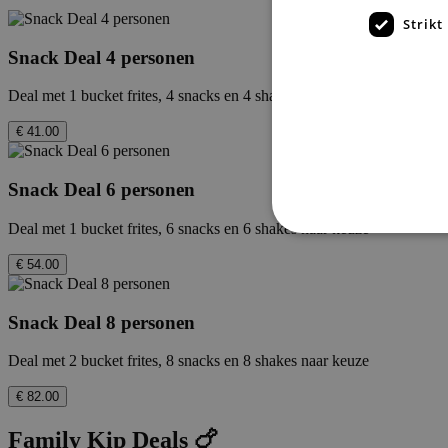
Strikt
Snack Deal 4 personen
Deal met 1 bucket frites, 4 snacks en 4 shakes naar keuze
€ 41.00
Snack Deal 6 personen
Deal met 1 bucket frites, 6 snacks en 6 shakes naar keuze
€ 54.00
Strikt noodzakelijke cookie
Snack Deal 8 personen
website kan niet goed worde
Deal met 2 bucket frites, 8 snacks en 8 shakes naar keuze
Naam
€ 82.00
_hjTLDTest
Family Kip Deals 🍗