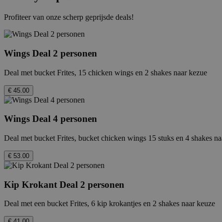
Profiteer van onze scherp geprijsde deals!
_hjFirstSeen
Wings Deal 2 personen
_hjAbsoluteSessionInProg
Deal met bucket Frites, 15 chicken wings en 2 shakes naar kezue
CookieConsent
€ 45.00
_hjIncludedInPageviewSa
Wings Deal 4 personen
Deal met bucket Frites, bucket chicken wings 15 stuks en 4 shakes n
Naam
€ 53.00
Provider
cookielawinfo-checkbox-n
Naam
/
Verv
Pr
Naam
Domein
Do
Kip Krokant Deal 2 personen
cookielawinfo-checkbox-n
_hjid
_gcl_au
11 m
Hotjar
Go
4 
.fe
Ltd
Deal met een bucket Frites, 6 kip krokantjes en 2 shakes naar keuze
.febo.nl
IDE
€ 41.00
Go