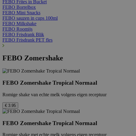
FEBO Frites in Bucket
FEBO Borrelbox
FEBO Mini Snacks
FEBO sauzen in cups 100ml
FEBO Milkshake
FEBO Roomijs
FEBO Frisdrank Blik
FEBO Frisdrank PET fles
FEBO Zomershake
FEBO Zomershake Tropical Normaal
Romige shake van echte melk volgens eigen receptuur
€ 3.95
FEBO Zomershake Tropical Normaal
Romige shake met echte melk volgens eigen receptuur