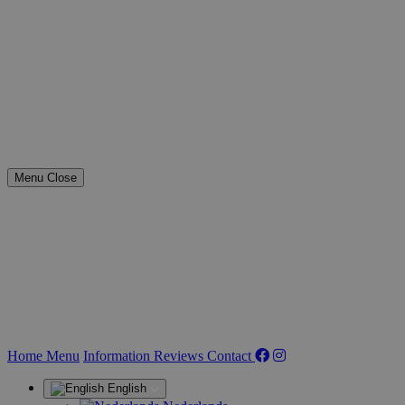
Menu
Close
(current)
Home
Menu
Information
Reviews
Contact
English