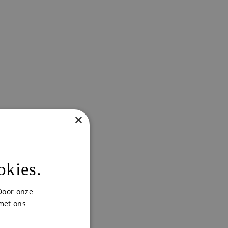
×
okies.
Door onze
 met ons