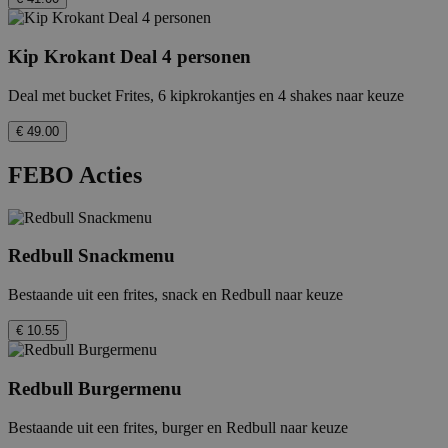
_ga
2
Google
.do
LLC
.febo.nl
Kip Krokant Deal 4 personen
_fbp
Me
Inc
.fe
Deal met bucket Frites, 6 kipkrokantjes en 4 shakes naar keuze
_gid
1
Google
LLC
fr
Me
.febo.nl
Inc
€ 49.00
.f
FEBO Acties
YSC
Go
.y
VISITOR_INFO1_LIVE
Go
.y
Redbull Snackmenu
RUL
Go
Bestaande uit een frites, snack en Redbull naar keuze
.do
€ 10.55
Redbull Burgermenu
Bestaande uit een frites, burger en Redbull naar keuze