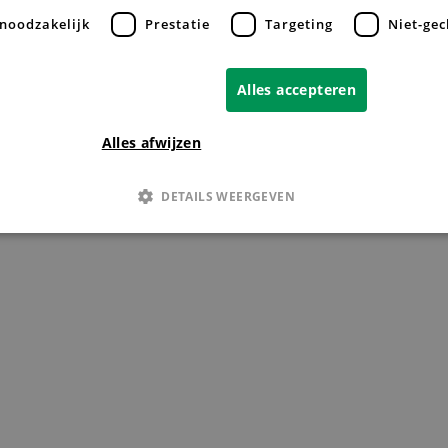
 noodzakelijk
Prestatie
Targeting
Niet-gec
Alles accepteren
Alles afwijzen
DETAILS WEERGEVEN
Strikt noodzakelijk
Prestatie
Targeting
Niet-geclassificeerd
s maken de kernfunctionaliteiten van de website mogelijk, zoals gebruikersaanmelding
n gebruikt zonder de strikt noodzakelijke cookies.
Provider
/
Vervaldatum
Omschrijving
Domein
Sessie
Wanneer het Hotjar-script wordt uitgevoerd, p
Hotjar Ltd
algemene cookiepad te bepalen dat we moeten 
.febo.nl
de hostnaam van de pagina. Dit wordt gedaan
worden gedeeld tussen subdomeinen (indien va