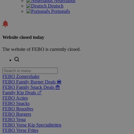
Nederlands
Deutsch
Português
Website closed today
The website of FEBO is currently closed.
FEBO Zomershake
FEBO Family Burger Deals 🍔
FEBO Family Snack Deals 🍟
Family Kip Deals 🍗
FEBO Acties
FEBO Snacks
FEBO Broodjes
FEBO Burgers
FEBO Vega
FEBO Verse Kip Specialiteiten
FEBO Verse Frites